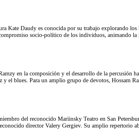
tura Kate Daudy es conocida por su trabajo explorando los l
compromiso socio-político de los individuos, animando la i
amzy en la composición y el desarrollo de la percusión h
 jazz y el blues. Para un amplio grupo de devotos, Hossam
iembro del reconocido Mariinsky Teatro en San Petersbur
reconocido director Valery Gergiev. Su amplio repertorio ab
roles como Leonora en La Forza […]