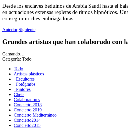
Desde los enclaves beduinos de Arabia Saudí hasta el bal
en actuaciones extensas repletas de ritmos hipnóticos. Un
conseguir noches embriagadoras.
Anterior
Siguiente
Grandes artistas que han colaborado con 
Cargando…
Categoría:
Todo
Todo
Artistas plásticos
Escultores
Fotógrafos
Pintores
Chefs
Colaboradores
Concierto 2018
Concierto 2019
Concierto Mediterráneo
Concierto2014
Concierto2015