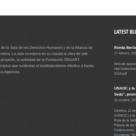
LATEST BL
 de la Sala de los Derechos Humanos y de la Alianza de
Ronda Iberia
17 febrero, 20
nebra. La sala incorpora en su cúpula la obra de arte
er proyecto, la actividad de la Fundación ONUART
Artículo aparec
ncipios que sustentan el multilateralismo efectivo a través
http://www.fun
sus Agencias.
2019.pdf
UNAOC y la F
Seda", promo
11 octubre, 20
Ginebra, 11 de
(UNAOC) y la F
Ruta de la Seda
Palacio de las
Civilizaciones
Occidente: "El 