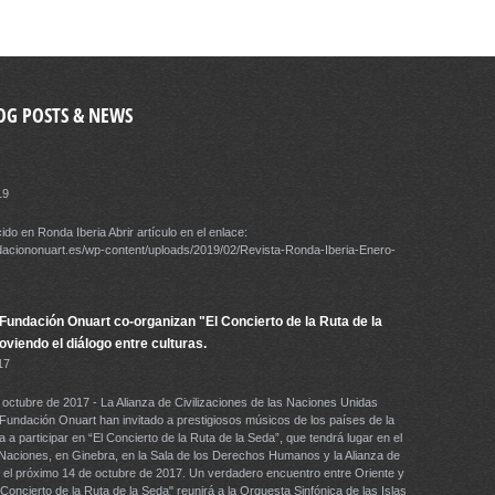
OG POSTS & NEWS
19
ido en Ronda Iberia Abrir artículo en el enlace:
daciononuart.es/wp-content/uploads/2019/02/Revista-Ronda-Iberia-Enero-
undación Onuart co-organizan "El Concierto de la Ruta de la
viendo el diálogo entre culturas.
17
 octubre de 2017 - La Alianza de Civilizaciones de las Naciones Unidas
undación Onuart han invitado a prestigiosos músicos de los países de la
 a participar en “El Concierto de la Ruta de la Seda”, que tendrá lugar en el
 Naciones, en Ginebra, en la Sala de los Derechos Humanos y la Alianza de
 , el próximo 14 de octubre de 2017. Un verdadero encuentro entre Oriente y
Concierto de la Ruta de la Seda" reunirá a la Orquesta Sinfónica de las Islas