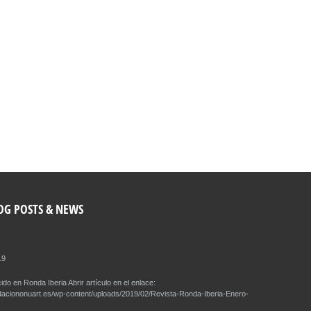
 DE LOS DERECHOS HUMANOS 2018
 Sala XX del Palacio de las Naciones Unidas - Ginebra
DETALLE
OG POSTS & NEWS
19
ido en Ronda Iberia Abrir artículo en el enlace:
daciononuart.es/wp-content/uploads/2019/02/Revista-Ronda-Iberia-Enero-