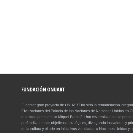
CONCIERTO DE LOS DERECHOS HU
9 de diciembre de 2017 - Sala XX del Palacio de las 
DETALLE
FUNDACIÓN ONUART
El primer gran proyecto de ONUART ha sido la remodelación integral
Civilizaciones del Palacio de las Naciones de Naciones Unidas en Gi
realizada por el artista Miquel Barceló. Una vez realizado este prim
profundiza en sus objetivos estratégicos, divulgando los valores y pri
de la cultura y el arte en iniciativas vinculadas a Naciones Unidas y 