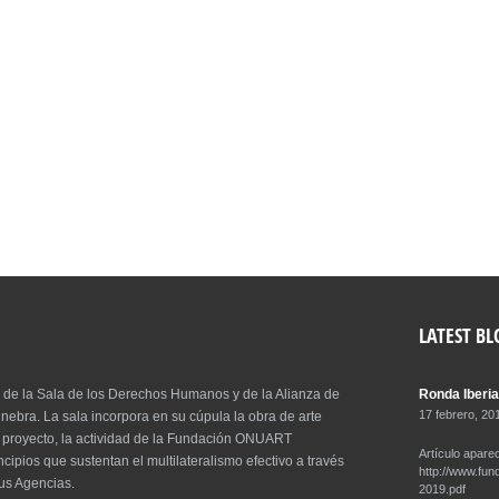
MANOS 2017
CONCIERTO
Naciones Unidas - Ginebra
8 de diciembre de 2018 -
LATEST BL
 de la Sala de los Derechos Humanos y de la Alianza de
Ronda Iberia
17 febrero, 20
nebra. La sala incorpora en su cúpula la obra de arte
er proyecto, la actividad de la Fundación ONUART
Artículo aparec
ncipios que sustentan el multilateralismo efectivo a través
http://www.fun
sus Agencias.
2019.pdf