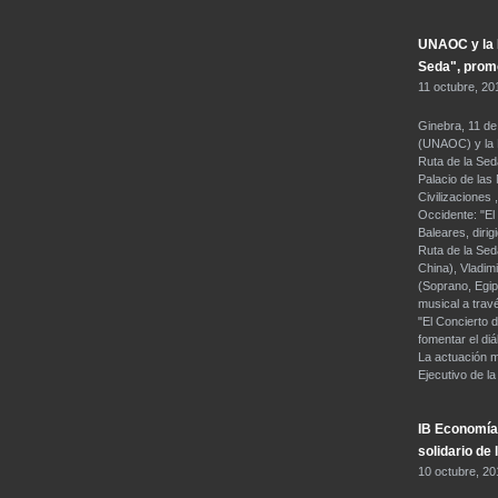
UNAOC y la F
Seda", promo
11 octubre, 20
Ginebra, 11 de
(UNAOC) y la F
Ruta de la Seda
Palacio de las
Civilizaciones
Occidente: "El 
Baleares, dirig
Ruta de la Sed
China), Vladim
(Soprano, Egip
musical a travé
"El Concierto 
fomentar el diá
La actuación m
Ejecutivo de l
IB Economía 
solidario de
10 octubre, 20