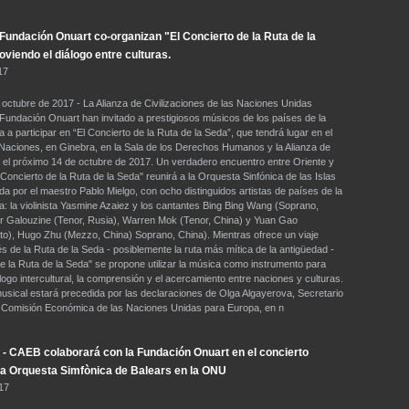
undación Onuart co-organizan "El Concierto de la Ruta de la
viendo el diálogo entre culturas.
17
 octubre de 2017 - La Alianza de Civilizaciones de las Naciones Unidas
undación Onuart han invitado a prestigiosos músicos de los países de la
 a participar en “El Concierto de la Ruta de la Seda”, que tendrá lugar en el
 Naciones, en Ginebra, en la Sala de los Derechos Humanos y la Alianza de
 , el próximo 14 de octubre de 2017. Un verdadero encuentro entre Oriente y
Concierto de la Ruta de la Seda" reunirá a la Orquesta Sinfónica de las Islas
ida por el maestro Pablo Mielgo, con ocho distinguidos artistas de países de la
a: la violinista Yasmine Azaiez y los cantantes Bing Bing Wang (Soprano,
ir Galouzine (Tenor, Rusia), Warren Mok (Tenor, China) y Yuan Gao
to), Hugo Zhu (Mezzo, China) Soprano, China). Mientras ofrece un viaje
s de la Ruta de la Seda - posiblemente la ruta más mítica de la antigüedad -
de la Ruta de la Seda" se propone utilizar la música como instrumento para
logo intercultural, la comprensión y el acercamiento entre naciones y culturas.
usical estará precedida por las declaraciones de Olga Algayerova, Secretario
a Comisión Económica de las Naciones Unidas para Europa, en n
- CAEB colaborará con la Fundación Onuart en el concierto
 la Orquesta Simfònica de Balears en la ONU
17