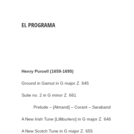
EL PROGRAMA
Henry Purcell (1659-1695)
Ground in Gamut in G major Z. 645
Suite no. 2 in G minor Z. 661
Prelude – [Almand] – Corant – Saraband
A New Irish Tune [Lilliburlero] in G major Z. 646
A New Scotch Tune in G major Z. 655