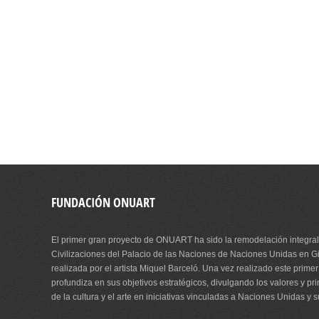
FUNDACIÓN ONUART
El primer gran proyecto de ONUART ha sido la remodelación integral
Civilizaciones del Palacio de las Naciones de Naciones Unidas en Gi
realizada por el artista Miquel Barceló. Una vez realizado este prim
profundiza en sus objetivos estratégicos, divulgando los valores y pri
de la cultura y el arte en iniciativas vinculadas a Naciones Unidas y 