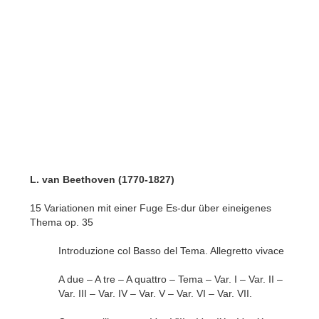
L. van Beethoven (1770-1827)
15 Variationen mit einer Fuge Es-dur über eineigenes
Thema op. 35
Introduzione col Basso del Tema. Allegretto vivace
A due – A tre – A quattro – Tema – Var. I – Var. II –
Var. III – Var. IV – Var. V – Var. VI – Var. VII.