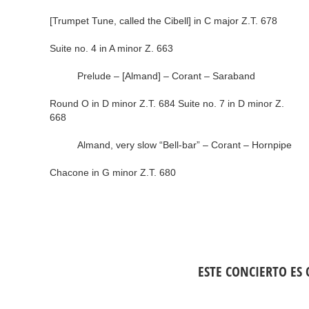
[Trumpet Tune, called the Cibell] in C major Z.T. 678
Suite no. 4 in A minor Z. 663
Prelude – [Almand] – Corant – Saraband
Round O in D minor Z.T. 684 Suite no. 7 in D minor Z.
668
Almand, very slow “Bell-bar” – Corant – Hornpipe
Chacone in G minor Z.T. 680
ESTE CONCIERTO ES