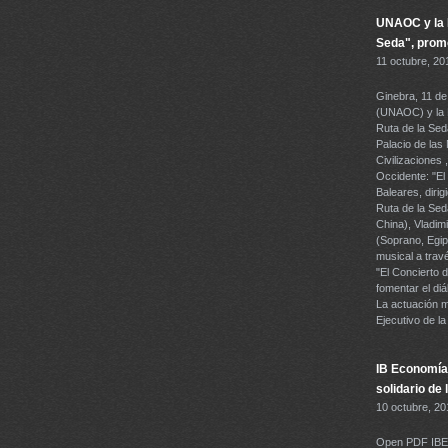
UNAOC y la F
Seda", promo
11 octubre, 20
Ginebra, 11 de
(UNAOC) y la F
Ruta de la Seda
Palacio de las
Civilizaciones
Occidente: "El 
Baleares, dirig
Ruta de la Sed
China), Vladim
(Soprano, Egip
musical a travé
"El Concierto 
fomentar el diá
La actuación m
Ejecutivo de l
IB Economía 
solidario de
10 octubre, 20
Open PDF IB