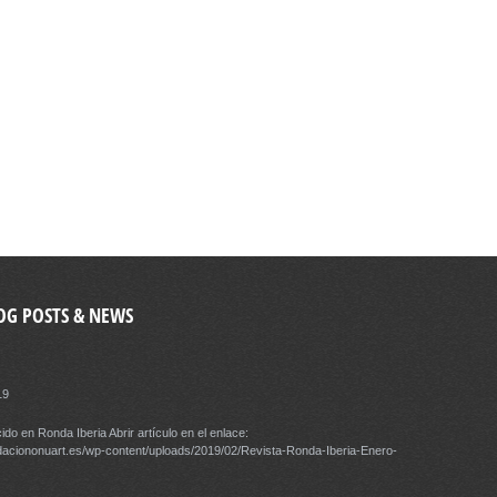
OG POSTS & NEWS
19
ido en Ronda Iberia Abrir artículo en el enlace:
daciononuart.es/wp-content/uploads/2019/02/Revista-Ronda-Iberia-Enero-