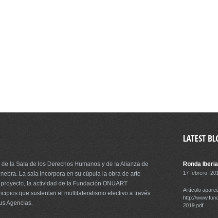
LATEST BL
 de la Sala de los Derechos Humanos y de la Alianza de
Ronda Iberia
17 febrero, 20
nebra. La sala incorpora en su cúpula la obra de arte
er proyecto, la actividad de la Fundación ONUART
Artículo aparec
ncipios que sustentan el multilateralismo efectivo a través
http://www.fun
sus Agencias.
2019.pdf