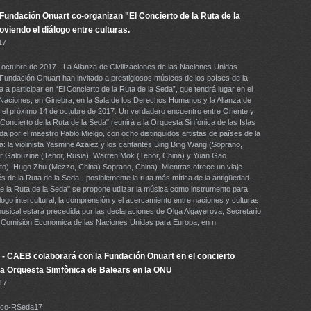
undación Onuart co-organizan "El Concierto de la Ruta de la
viendo el diálogo entre culturas.
17
 octubre de 2017 - La Alianza de Civilizaciones de las Naciones Unidas
undación Onuart han invitado a prestigiosos músicos de los países de la
 a participar en “El Concierto de la Ruta de la Seda”, que tendrá lugar en el
 Naciones, en Ginebra, en la Sala de los Derechos Humanos y la Alianza de
 , el próximo 14 de octubre de 2017. Un verdadero encuentro entre Oriente y
Concierto de la Ruta de la Seda" reunirá a la Orquesta Sinfónica de las Islas
ida por el maestro Pablo Mielgo, con ocho distinguidos artistas de países de la
a: la violinista Yasmine Azaiez y los cantantes Bing Bing Wang (Soprano,
ir Galouzine (Tenor, Rusia), Warren Mok (Tenor, China) y Yuan Gao
to), Hugo Zhu (Mezzo, China) Soprano, China). Mientras ofrece un viaje
s de la Ruta de la Seda - posiblemente la ruta más mítica de la antigüedad -
de la Ruta de la Seda" se propone utilizar la música como instrumento para
logo intercultural, la comprensión y el acercamiento entre naciones y culturas.
usical estará precedida por las declaraciones de Olga Algayerova, Secretario
a Comisión Económica de las Naciones Unidas para Europa, en n
- CAEB colaborará con la Fundación Onuart en el concierto
 la Orquesta Simfònica de Balears en la ONU
17
Eco-RSeda17