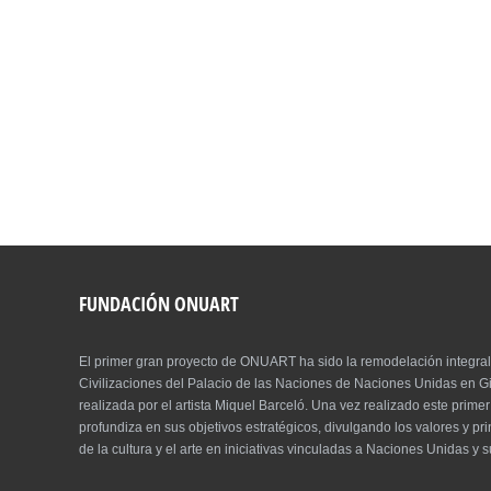
FUNDACIÓN ONUART
El primer gran proyecto de ONUART ha sido la remodelación integral
Civilizaciones del Palacio de las Naciones de Naciones Unidas en Gi
realizada por el artista Miquel Barceló. Una vez realizado este prim
profundiza en sus objetivos estratégicos, divulgando los valores y pri
de la cultura y el arte en iniciativas vinculadas a Naciones Unidas y 