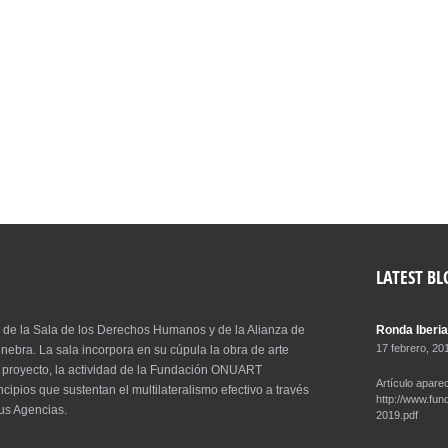
LATEST BL
 de la Sala de los Derechos Humanos y de la Alianza de
Ronda Iberia
17 febrero, 20
nebra. La sala incorpora en su cúpula la obra de arte
er proyecto, la actividad de la Fundación ONUART
Artículo aparec
ncipios que sustentan el multilateralismo efectivo a través
http://www.fun
sus Agencias.
2019.pdf