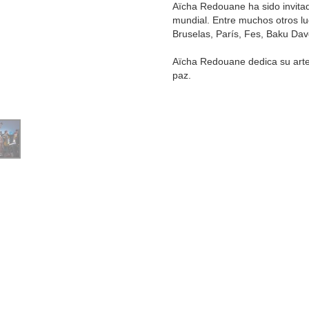
Aïcha Redouane ha sido invitad
mundial. Entre muchos otros l
Bruselas, París, Fes, Baku Da
Aïcha Redouane dedica su arte a 
paz.
TEGORÍA:
TODO
ORDENAR POR:
ORDEN DE LOS ELEMENTOS
ORDEN:
ASCENDE