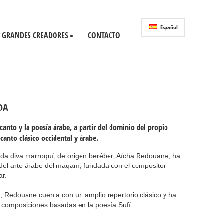
Español
GRANDES CREADORES
CONTACTO
DA
l canto y la poesía árabe, a partir del dominio del propio
l canto clásico occidental y árabe.
ida diva marroquí, de origen beréber, Aïcha Redouane, ha
l del arte árabe del maqam, fundada con el compositor
ar.
, Redouane cuenta con un amplio repertorio clásico y ha
composiciones basadas en la poesía Sufí.