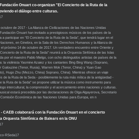
undación Onuart co-organizan "El Concierto de la Ruta de la
viendo el diálogo entre culturas.
17
 octubre de 2017 - La Alianza de Civilizaciones de las Naciones Unidas
undación Onuart han invitado a prestigiosos músicos de los países de la
 a participar en “El Concierto de la Ruta de la Seda”, que tendrá lugar en el
 Naciones, en Ginebra, en la Sala de los Derechos Humanos y la Alianza de
 , el próximo 14 de octubre de 2017. Un verdadero encuentro entre Oriente y
Concierto de la Ruta de la Seda" reunirá a la Orquesta Sinfónica de las Islas
ida por el maestro Pablo Mielgo, con ocho distinguidos artistas de países de la
a: la violinista Yasmine Azaiez y los cantantes Bing Bing Wang (Soprano,
ir Galouzine (Tenor, Rusia), Warren Mok (Tenor, China) y Yuan Gao
to), Hugo Zhu (Mezzo, China) Soprano, China). Mientras ofrece un viaje
s de la Ruta de la Seda - posiblemente la ruta más mítica de la antigüedad -
de la Ruta de la Seda" se propone utilizar la música como instrumento para
logo intercultural, la comprensión y el acercamiento entre naciones y culturas.
usical estará precedida por las declaraciones de Olga Algayerova, Secretario
a Comisión Económica de las Naciones Unidas para Europa, en n
- CAEB colaborará con la Fundación Onuart en el concierto
 la Orquesta Simfònica de Balears en la ONU
17
Eco-RSeda17