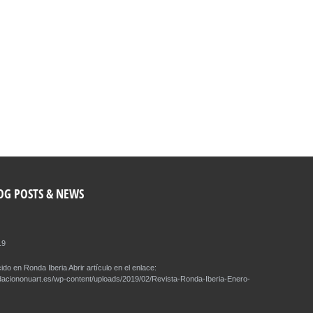
OG POSTS & NEWS
19
ido en Ronda Iberia Abrir artículo en el enlace:
daciononuart.es/wp-content/uploads/2019/02/Revista-Ronda-Iberia-Enero-