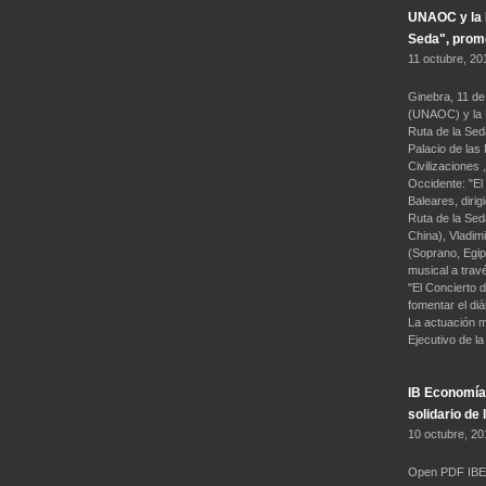
UNAOC y la F
Seda", promo
11 octubre, 20
Ginebra, 11 de
(UNAOC) y la F
Ruta de la Seda
Palacio de las
Civilizaciones
Occidente: "El 
Baleares, dirig
Ruta de la Sed
China), Vladim
(Soprano, Egip
musical a travé
"El Concierto 
fomentar el diá
La actuación m
Ejecutivo de l
IB Economía 
solidario de
10 octubre, 20
Open PDF IB