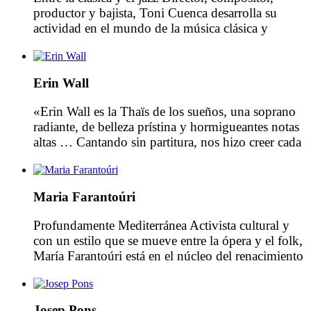
productor y bajista, Toni Cuenca desarrolla su
actividad en el mundo de la música clásica y
también en el del jazz, colaborando y trabajando en
conjunto con multitud de músicos de renombre
internacional Nacido en Sabadell (Barcelona), Toni
Erin Wall
Cuenca estudió guitarra en el Conservatorio de
Sabadell, contrabajo en […]
«Erin Wall es la Thaïs de los sueños, una soprano
radiante, de belleza prístina y hormigueantes notas
altas … Cantando sin partitura, nos hizo creer cada
palabra». (Financial Times) Erin Wall tiene una
gran demanda tanto en ópera como en conciertos,
disfrutando de colaboraciones musicales regulares
Maria Farantoúri
con varios directores clave y con un extenso
repertorio […]
Profundamente Mediterránea Activista cultural y
con un estilo que se mueve entre la ópera y el folk,
María Farantoúri está en el núcleo del renacimiento
de la música Griega. María Farantoúri es una
cantante de renombre internacional y reconocida
como la intérprete ideal de las composiciones de
Josep Pons