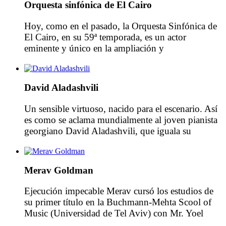
Orquesta sinfónica de El Cairo
escuela musical del arte árabe del maqam, fundada
con el […]
Hoy, como en el pasado, la Orquesta Sinfónica de
El Cairo, en su 59ª temporada, es un actor
eminente y único en la ampliación y
enriquecimiento la vida musical en Egipto. La
Orquesta Sinfónica de El Cairo fue fundada en
1959, siendo su primer director Franz Litschauer.
David Aladashvili
Desde 1990 y con su Director Musical, el […]
Un sensible virtuoso, nacido para el escenario. Así
es como se aclama mundialmente al joven pianista
georgiano David Aladashvili, que iguala su
maestría al piano con sus actividades musicales en
pro de los jóvenes. Aladashvili inicio sus clases de
piano a la edad de once años. Beneficiario de la
Merav Goldman
Beca Presidencial de Georgia para Interpretaciones
[…]
Ejecución impecable Merav cursó los estudios de
su primer título en la Buchmann-Mehta Scool of
Music (Universidad de Tel Aviv) con Mr. Yoel
Abadi. En este momento ya era miembro de la