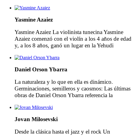
oboe Cristina Gómez Godoy combina la brillantez
de su técnica con un alto grado de expresividad
musical y su asombroso virtuosismo con una gran
Yasmine Azaiez
sensibilidad artística. En 2012, a la edad de 21
años, […]
Yasmine Azaiez La violinista tunecina Yasmine
Azaiez comenzó con el violín a los 4 años de edad
y, a los 8 años, ganó un lugar en la Yehudi
Menuhin School en Londres. A los 17 años
Yasmine ya consiguió el segundo puesto en el
Sevenoaks «joven músico de la Año» en violín,
Daniel Orson Ybarra
donde un jurado […]
La naturaleza y lo que en ella es dinámico.
Germinaciones, semilleros y caosmos: Las últimas
obras de Daniel Orson Ybarra referencia la
naturaleza y lo que en ella es dinámico: el proceso
de crecimiento, de engendramiento, de
inflorescencia, lo que va de una intensidad
Jovan Milosevski
reprimida (retenida de su potencial, del futuro) a la
expresión dilatada, […]
Desde la clásica hasta el jazz y el rock Un