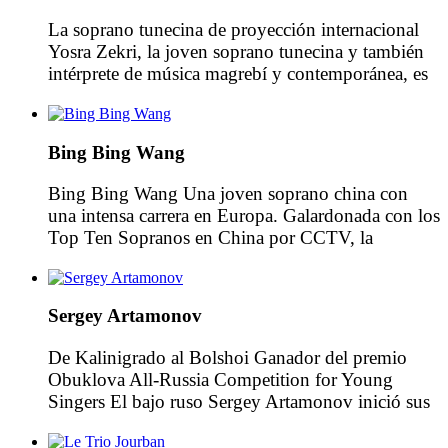
La soprano tunecina de proyección internacional
Yosra Zekri, la joven soprano tunecina y también
intérprete de música magrebí y contemporánea, es
una joven promesa que está consolidando una
prometedora carrera en el ámbito internacional.
Yosra Zekri es una soprano que también interpreta
Bing Bing Wang
música magrebí y contemporánea. Obtuvo el
Primer Premio del Concurso Nacional de Túnez a
Bing Bing Wang Una joven soprano china con
[…]
una intensa carrera en Europa. Galardonada con los
Top Ten Sopranos en China por CCTV, la
televisión nacional más importante de China,
aparecen en los conciertos televisados por todo el
mundo. Obtuvo el master como intérprete de ópera
Sergey Artamonov
en 2012, en el Conservatorio de Música Giuseppe
Verdi […]
De Kalinigrado al Bolshoi Ganador del premio
Obuklova All-Russia Competition for Young
Singers El bajo ruso Sergey Artamonov inició sus
estudios musicales en la escuela musical de
Kaliningrado, y se graduó por el Conservatorio