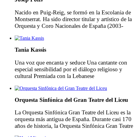
Mikis Theodorákis y Manos Hadzithakis.
Farantoúri tuvo un […]
Nacido en Puig-Reig, se formó en la Escolania de
Montserrat. Ha sido director titular y artístico de la
Orquesta y Coro Nacionales de España (2003-
2012) -actualmente es el director honorario- y de la
Orquesta Ciudad de Granada (1994-2004). Fue
fundador y director artístico de l’Orquestra de
Tania Kassis
Cambra Teatre Lliure (1985-1997) y de la JONC
(1993-2001). […]
Una voz que encanta y seduce Una cantante con
especial sensibilidad por el diálogo religioso y
cultural Premiada con la Lebanese
Accomplishement Medal, Tania Kassis ha actuado
en muchos de los escenarios de referencia mundial,
entre los que se cuentan la Sydney Opera House
Orquesta Sinfónica del Gran Teatre del Liceu
y el legendario Olympia Hall de París. También se
le concedió un […]
La Orquesta Sinfónica Gran Teatre del Liceu es la
orquesta más antigua de España. Durante casi 170
años de historia, la Orquesta Sinfónica Gran Teatre
del Liceu ha sido dirigida por algunos de los