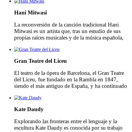
mejores directores, desde Arturo Toscanini a Erich
Kleiber, Otto Klemperer, Hans Knapperstsbusch,
Hani Mitwasi
Bruno Walter, Fritz Reiner, Richard Strauss,
Alexander Glazunov, Ottorino. […]
La reconversión de la canción tradicional Hani
Mitwasi es un artista que, tras un estudio de sus
propias raíces musicales y de la música española,
ha sabido crear un estilo propio y actual que
establece un lenguaje a medio camino entre ambos
mundos musicales. Hani Mitwasi es un artista
Gran Teatre del Liceu
internacionalmente reconocido y, sin duda alguna,
[…]
El teatro de la ópera de Barcelona, ​​el Gran Teatre
del Liceu, fue fundado en la Rambla en 1847,
siendo el más antiguo de España, y ha continuado
a lo largo de los años para cumplir su papel como
centro de cultura y arte y uno de los símbolos de la
ciudad. Hoy es de […]
Kate Daudy
Explorando las fronteras entre el lenguaje y la
escultura Kate Daudy es conocida por su trabajo