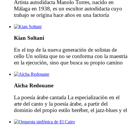
Artista autodidacta Manolo Torres, nacido en
Leonora en La Forza […]
Málaga en 1938, es un escultor autodidacta cuyo
trabajo se origina hace años en una factoría
metalúrgica en Suiza. Residente en Ginebra, se
dedica a la pintura y la escultura, con un extenso
número de exposiciones nacionales e
Kian Soltani
internacionales en su haber. Torres realizó
recientemente una exposición retrospectiva en […]
En el top de la nueva generación de solistas de
cello Un solista que no se conforma con la maestría
en la ejecución, sino que busca su propio camino
en la interpretación. Nacido el año 1992 en
Bregenz, Austria, en el seno de una familia Persa
de músicos, con tan sólo doce años Kian Soltani
Aïcha Redouane
fue […]
La poesía árabe cantada La especialización en el
arte del canto y la poesía árabe, a partir del
dominio del propio estilo beréber, el jazz-blues y el
canto clásico occidental y árabe. La
internacionalmente reconocida diva marroquí, de
origen beréber, Aïcha Redouane, ha revitalizado la