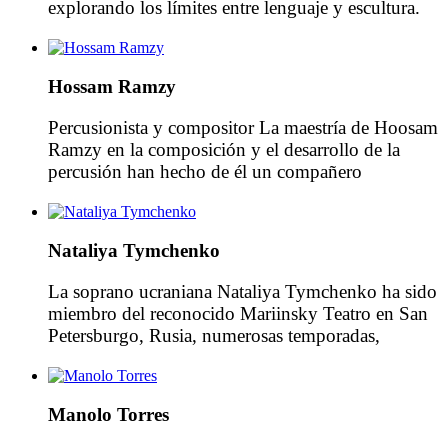
explorando los límites entre lenguaje y escultura.
Su trabajo como artista visual refleja su propio
compromiso el deseo por el compromiso socio-
político de los individuos, animando la iniciativa y
Hossam Ramzy
el empoderamiento social de las personas.
Conocida por sus intervenciones escritas […]
Percusionista y compositor La maestría de Hoosam
Ramzy en la composición y el desarrollo de la
percusión han hecho de él un compañero
codiciado por multitud de artistas, muchos de ellos
en el ámbito del rock, el jazz y el blues. Para un
amplio grupo de devotos, Hossam Ramzy encarna
Nataliya Tymchenko
la verdadera esencia del mundo […]
La soprano ucraniana Nataliya Tymchenko ha sido
miembro del reconocido Mariinsky Teatro en San
Petersburgo, Rusia, numerosas temporadas,
trabajando regularmente bajo la batuta del
internacion almente reconocido director Valery
Gergiev. Su amplio repertorio abarca obras y
Manolo Torres
arreglos versátiles de muchas de las más exigentes
piezas del repertorio lírico, incluyendo roles como