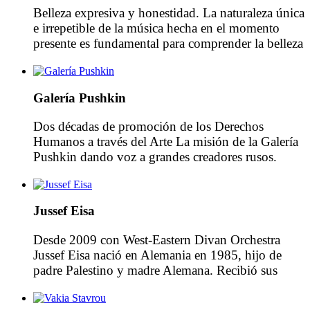
reconocimiento mundial. […]
Belleza expresiva y honestidad. La naturaleza única
e irrepetible de la música hecha en el momento
presente es fundamental para comprender la belleza
expresiva y la honestidad convincente del arte de
Grigory Sokolov. Las interpretaciones poéticas del
pianista ruso, que cobran vida con una intensidad
Galería Pushkin
mística en la interpretación, surgen del profundo
conocimiento de las […]
Dos décadas de promoción de los Derechos
Humanos a través del Arte La misión de la Galería
Pushkin dando voz a grandes creadores rusos.
Dedicando toda su vida al desarrollo de
colecciones de toda una vida, Kenneth Pushkin ha
coleccionado, cuidado y publicado las obras de
Jussef Eisa
destacados artistas que eligieron trabajar fuera de
los principios […]
Desde 2009 con West-Eastern Divan Orchestra
Jussef Eisa nació en Alemania en 1985, hijo de
padre Palestino y madre Alemana. Recibió sus
primeras clases de clarinete a la edad de 9 años.
Posteriormente estudio en Detmold con el profesor