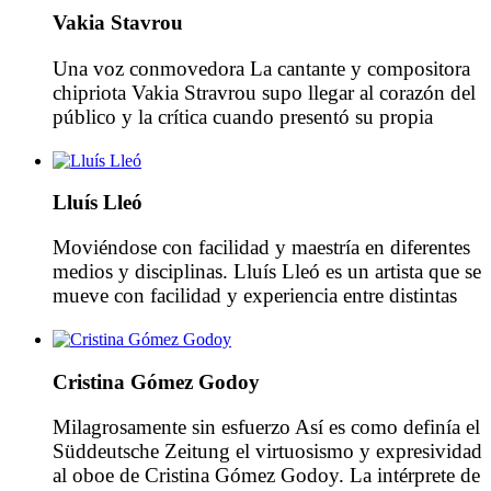
H.D. Klaus y el profesor Thomas Lindhorst.
Vakia Stavrou
Además, asistió a diversas clases de música de
cámara con […]
Una voz conmovedora La cantante y compositora
chipriota Vakia Stravrou supo llegar al corazón del
público y la crítica cuando presentó su propia
composición «Sozinha». A raíz de la presentación
de su propio trabajo «Sozinha», la cantante y
compositora Vakia Stavrou, nacida en Chipre, fue
Lluís Lleó
descrita por la prensa internacional como «una voz
que rompe el […]
Moviéndose con facilidad y maestría en diferentes
medios y disciplinas. Lluís Lleó es un artista que se
mueve con facilidad y experiencia entre distintas
disciplinas y medios, y cuya característica distintiva
es el uso de la técnica del fresco como los artistas
clásicos. Lluís Lleó vive y trabaja entre Nueva
Cristina Gómez Godoy
York y Rupià. En su […]
Milagrosamente sin esfuerzo Así es como definía el
Süddeutsche Zeitung el virtuosismo y expresividad
al oboe de Cristina Gómez Godoy. La intérprete de