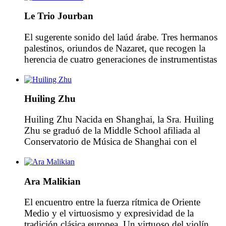
Estatal de Moscú con el profesor Kudyavtsev. En
Le Trio Jourban
2003 Artamonov se convirtió en el solista del
Noraya Opera Theatre de Moscú y […]
El sugerente sonido del laúd árabe. Tres hermanos
palestinos, oriundos de Nazaret, que recogen la
herencia de cuatro generaciones de instrumentistas
y luthiers de laúd. Compuesto por los hermanos
Samir, Wissam y Adnan Jourban, el trío se
constituyó formalmente en 2004 en torno al
Huiling Zhu
hermano mayor, Samir, que había desarrollado su
carrera en solitario desde […]
Huiling Zhu Nacida en Shanghai, la Sra. Huiling
Zhu se graduó de la Middle School afiliada al
Conservatorio de Música de Shanghai con el
profesor Bian Jingzu, y comenzó su estudio vocal
en Europa. Estudió en la Hochschule für Musik
und Theater Hamburg con el profesor Ingrid
Ara Malikian
Kremling, donde se licenció y obtuvo su máster
[…]
El encuentro entre la fuerza rítmica de Oriente
Medio y el virtuosismo y expresividad de la
tradición clásica europea. Un virtuoso del violín