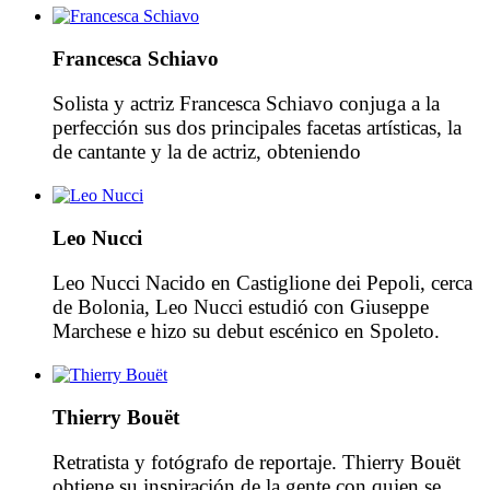
Israeli Opera House Orchestra, la orquesta
sinfónica de Israel. Tras completar sus estudios en
Francesca Schiavo
Tel Aviv, Merav se mudó a Nueva York, donde
[…]
Solista y actriz Francesca Schiavo conjuga a la
perfección sus dos principales facetas artísticas, la
de cantante y la de actriz, obteniendo
reconocimiento internacional por ambas. Francesca
Schiavo se inició en el mundo de la canción a la
edad de 16 años, convirtiéndose unos años
Leo Nucci
después en la solista de la prestigiosa Orchestra
italiana di Renzo Arbore, […]
Leo Nucci Nacido en Castiglione dei Pepoli, cerca
de Bolonia, Leo Nucci estudió con Giuseppe
Marchese e hizo su debut escénico en Spoleto.
Como Figaro en Il Barbiere di Siviglia, en 1967,
se unió al Coro de La Scala en Milán, donde
realizó su debut en solitario. En 1975, de nuevo
Thierry Bouët
como Fígaro. La carrera […]
Retratista y fotógrafo de reportaje. Thierry Bouët
obtiene su inspiración de la gente con quien se