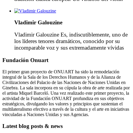
cuya inquietud musical le ha llevado a profundizar
en sus propias raíces armenias y en las de otras
culturas de Oriente Medio (música árabe y judía),
Vladimir Galouzine
del centro de Europa (cultura gitana […]
Vladimir Galouzine Es, indiscutiblemente, uno de
los líderes tenores dramáticos, conocido por su
incomparable voz y sus extremadamente vívidas
caracterizaciones en los papeles más exigentes. De
Fundación Onuart
1990 a 2012 trabajó con regularidad con la
Mariinsky Ópera bajo la dirección de Valery
El primer gran proyecto de ONUART ha sido la remodelación
Gergiev. Su primer papel protagonista en la
integral de la Sala de los Derechos Humanos y de la Alianza de
compañía fue en el Otello de Verdi […]
Civilizaciones del Palacio de las Naciones de Naciones Unidas en
Ginebra. La sala incorpora en su cúpula la obra de arte realizada por
el artista Miquel Barceló. Una vez realizado este primer proyecto, la
actividad de la Fundación ONUART profundiza en sus objetivos
estratégicos, divulgando los valores y principios que sustentan el
multilateralismo efectivo a través de la cultura y el arte en iniciativas
vinculadas a Naciones Unidas y sus Agencias.
Latest blog posts & news