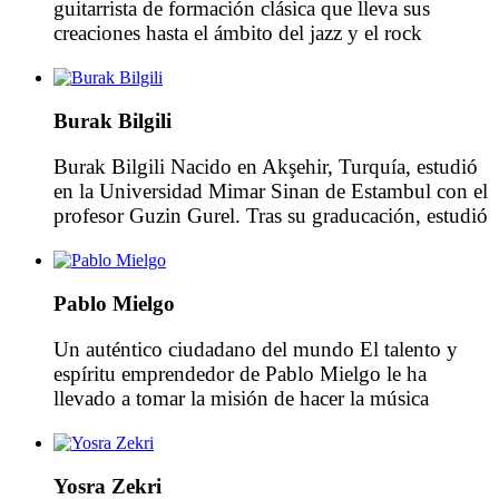
guitarrista de formación clásica que lleva sus
creaciones hasta el ámbito del jazz y el rock
contemporáneos. Nacido en la república ex-
Yugoslava de Macedonia, Jovan Milosevski cursó
sus estudios musicales en el Conservatorio de
Burak Bilgili
Bitola y en el Conservatorio de Palma de Mallorca.
Milosevski ha interpretado […]
Burak Bilgili Nacido en Akşehir, Turquía, estudió
en la Universidad Mimar Sinan de Estambul con el
profesor Guzin Gurel. Tras su graducación, estudió
en la prestigiosa Academia de Artes vocales de
Filadelfia. Tuvo la oportunidad de estudiar con
Katia Ricciarelli en Italia y también con artistas
Pablo Mielgo
célebres de la ópera tales como Renata Scotto,
Montserrat […]
Un auténtico ciudadano del mundo El talento y
espíritu emprendedor de Pablo Mielgo le ha
llevado a tomar la misión de hacer la música
accesible a todo el mundo. Una red de numerosas
amistades que ha forjado por todo el mundo, entre
Berlín y Qatar, Lucerna y Los Ángeles, le permiten
Yosra Zekri
ahora enriquecer los programas […]