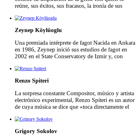
reúne, sus éxitos, sus fracasos, la ironía de sus
vidas y sus entornos. Su proyecto en curso es un
viaje fotográfico alrededor del mundo, en busca de
lugares emblemáticos para la paz. La imagen de
Zeynep Köylüoglu
una bandera blanca en […]
Una premiada intérprete de fagot Nacida en Ankara
en 1986, Zeynep inició sus estudios de fagot en
2002 en el State Conservatory de Izmir y, con
posterioridad, en la Academy of Music and Theatre
en Hannover con el profesor Dag Jensen. Ha
participado con regularidad en proyectos con la
Renzo Spiteri
Gustav Mahler Jugendorchester y fue miembro
[…]
La sorpresa constante Compositor, músico y artista
electrónico experimental, Renzo Spiteri es un autor
de cuya música se dice que «toca directamente el
alma». Este multifacético artista maltés es
mundialmente reconocido por su versatilidad, su
creativo uso del sonido y los ilimitados modos de
Grigory Sokolov
expresión que utiliza, lo que le ha valido el