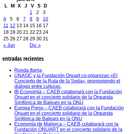
L
M
X
J
V
S
D
1
2
3
4
5
6
7
8
9
10
11
12
13
14
15
16
17
18
19
20
21
22
23
24
25
26
27
28
29
30
31
« Jun
Dic »
entradas recientes
Ronda Iberia
UNAOC y la Fundación Onuart co-organizan «El
Concierto de la Ruta de la Seda», promoviendo el
diálogo entre culturas.
IB Economía – CAEB colaborará con la Fundación
Onuart en el concierto solidario de la Orquesta
Simfònica de Balears en la ONU
Europa Press – CAEB colaborará con la Fundación
Onuart en el concierto solidario de la Orquesta
Sinfónica de Balears en la ONU
Economía de Mallorca – CAEB colaborará con la
Fundación ONUART en el concierto solidario de la