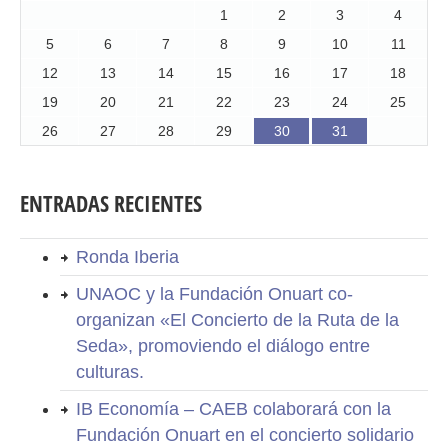
1
2
3
4
5
6
7
8
9
10
11
12
13
14
15
16
17
18
19
20
21
22
23
24
25
26
27
28
29
30
31
ENTRADAS RECIENTES
Ronda Iberia
UNAOC y la Fundación Onuart co-
organizan «El Concierto de la Ruta de la
Seda», promoviendo el diálogo entre
culturas.
IB Economía – CAEB colaborará con la
Fundación Onuart en el concierto solidario