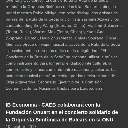
Oriente y Occidente: "El Concierto de la Ruta de la Seda"
reunirá a la Orquesta Sinfónica de las Islas Baleares, dirigida
por el maestro Pablo Mielgo, con ocho distinguidos artistas de
países de la Ruta de la Seda: la violinista Yasmine Azaiez y los
cantantes Bing Bing Wang (Soprano, China), Vladimir Galouzine
(Tenor, Rusia), Warren Mok (Tenor, China) y Yuan Gao
(Soprano, Egipto), Hugo Zhu (Mezzo, China) Soprano, China).
Mientras ofrece un viaje musical a través de la Ruta de la Seda
- posiblemente la ruta más mítica de la antigüedad - "El
Concierto de la Ruta de la Seda" se propone utilizar la música
como instrumento para fomentar el diálogo intercultural, la
comprensión y el acercamiento entre naciones y culturas. La
actuación musical estará precedida por las declaraciones de
Olga Algayerova, Secretario Ejecutivo de la Comisión
Económica de las Naciones Unidas para Europa, en n
IB Economía - CAEB colaborará con la
Fundación Onuart en el concierto solidario de
la Orquesta Simfònica de Balears en la ONU
10 octubre, 2017