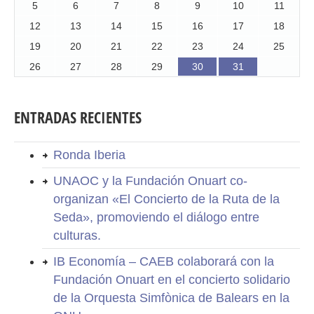
5
6
7
8
9
10
11
12
13
14
15
16
17
18
19
20
21
22
23
24
25
26
27
28
29
30
31
ENTRADAS RECIENTES
Ronda Iberia
UNAOC y la Fundación Onuart co-
organizan «El Concierto de la Ruta de la
Seda», promoviendo el diálogo entre
culturas.
IB Economía – CAEB colaborará con la
Fundación Onuart en el concierto solidario
de la Orquesta Simfònica de Balears en la